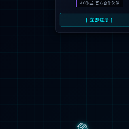
产品展示
·
高速装盒机
·
卧式装盒机
·
立式装盒机
·
自动枕包机
·
三维包装机
·
自动捆扎机
·
包装生产线
·
产品视频
资讯动态
·
铝塑泡罩包装机
·
企业新闻
·
行业资讯
服务支持
·
售后服务
·
下载中心