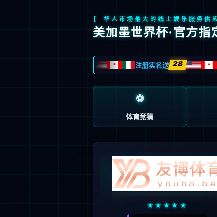
简体中文
请输入产品型号
返回首页
|
网站地图
首页
关于我们
·
公司简介
·
企业文化
·
发展历程
·
荣誉资质