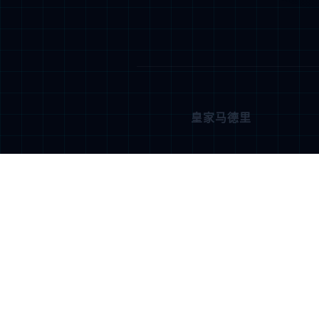
新闻动态
·
企业新闻
·
行业资讯
服务支持
·
售后服务
·
下载中心
·
合作伙伴
联系我们
·
联系我们
·
在线留言
与完美体育互动
服务热线