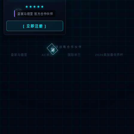
IIS Web Co
http://jsqxjx.com:80/case/
模块
请求
re
的 U
MapReque
RL
通知
stHandler
d:\wwwroot\jiade3389\w
物理
StaticFile
wwroot\case\
处理
路径
程序
登录
匿名
0x8007000
错误
方法
2
代码
登录
匿名
用户
详细信息:
此错误表明文件或目录在服务器上不存在。请创建文件或目录并重新尝试请
求。