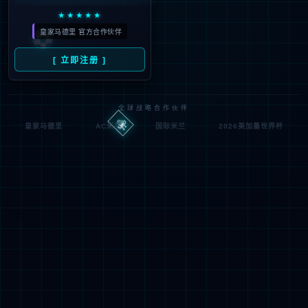
IIS Web Co
http://jsqxjx.com:80/list_4
模块
请求
re
7/170.html
的 U
MapReque
RL
通知
stHandler
d:\wwwroot\jiade3389\w
物理
StaticFile
wwroot\list_47\170.html
处理
路径
程序
登录
匿名
0x8007000
错误
方法
2
代码
登录
匿名
用户
详细信息:
此错误表明文件或目录在服务器上不存在。请创建文件或目录并重新尝试请
求。