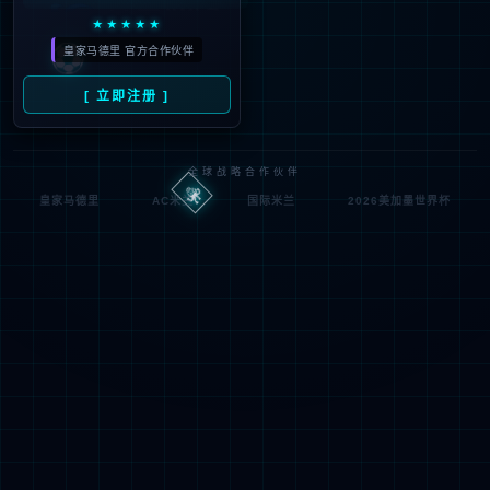
IIS Web Co
http://jsqxjx.com:80/list_4
模块
请求
re
9/155.html
的 U
MapReque
RL
通知
stHandler
d:\wwwroot\jiade3389\w
物理
StaticFile
wwroot\list_49\155.html
处理
路径
程序
登录
匿名
0x8007000
错误
方法
2
代码
登录
匿名
用户
详细信息:
此错误表明文件或目录在服务器上不存在。请创建文件或目录并重新尝试请
求。